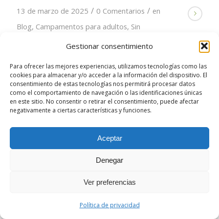
/
/
13 de marzo de 2025
0 Comentarios
en
Blog
,
Campamentos para adultos
,
Sin
categoría
Gestionar consentimiento
Para ofrecer las mejores experiencias, utilizamos tecnologías como las
cookies para almacenar y/o acceder a la información del dispositivo. El
consentimiento de estas tecnologías nos permitirá procesar datos
como el comportamiento de navegación o las identificaciones únicas
en este sitio. No consentir o retirar el consentimiento, puede afectar
© Copyright - Embosqadas | Campamentos para adultos y para
negativamente a ciertas características y funciones.
familias -
Enfold WordPress Theme by Kriesi
Aceptar
Denegar
Ver preferencias
Política de privacidad